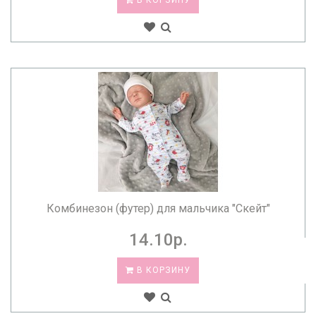
В КОРЗИНУ
Комбинезон (футер) для мальчика "Скейт"
14.10р.
В КОРЗИНУ