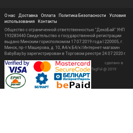
О нас
Доставка
Оплата
Политика Безопасности
Условия
использования
Контакты
Общество с ограниченной ответственностью "ДекоБай" УНП
193283440 Свидетельство о государственной регистрации
выдано Минским горисполкомом 17.07.2019 года I 220005, г.
Минск, пр-т Машерова, д. 10, А4/к Б4/к I Интернет-магазин
BabyBay.by зарегистрирован в Торговом реестре 24.07.2020 г.
сделано в
TagFul @ 2019