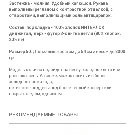
Застежка - молния. Удобный капюшон. Рукава
выполнены регланом с контрастной отделкой, с
отворотами, выполняющими роль антицарапок.
Состав: подкладка - 100% хлопок ИНТЕРЛОК
диджитал, верх - футер 3-х нитка петля (80% хлопок,
20% пэ)
Размер 50:
Для малыша ростом до
54
см и весом до
33
00
гр
.
Модель отлично подойдет на весну, холодное лето или
раннюю осень. А так же, можно носить и в более
холодное время года,
в качестве поддевы под более теплый конверт или
накрыв пледом, одеялком.
РЕКОМЕНДУЕМЫЕ ТОВАРЫ